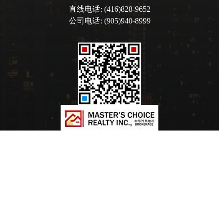
直线电话: (416)828-9652
公司电话: (905)940-8999
*
Master's Choice Realty Inc., Brokerage
3190 Steeles Ave. East Unit 110
Markham Ontario L3R 1G9
Canada
电话: 905-940-8999
传真: 905-940-3999
®
®
The trademarks MLS
, Multiple Listing Service
and the associated logos are owned