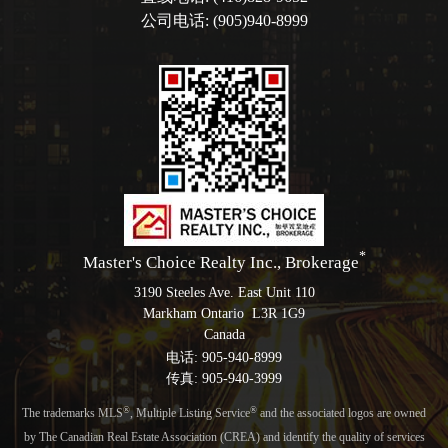
公司电话: (905)940-8999
*
Master's Choice Realty Inc., Brokerage
3190 Steeles Ave. East Unit 110
Markham Ontario L3R 1G9
Canada
电话: 905-940-8999
传真: 905-940-3999
®
®
The trademarks MLS
, Multiple Listing Service
and the associated logos are owned
by The Canadian Real Estate Association (CREA) and identify the quality of services