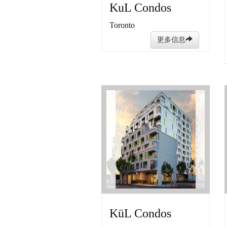
KuL Condos
Toronto
更多信息
KüL Condos