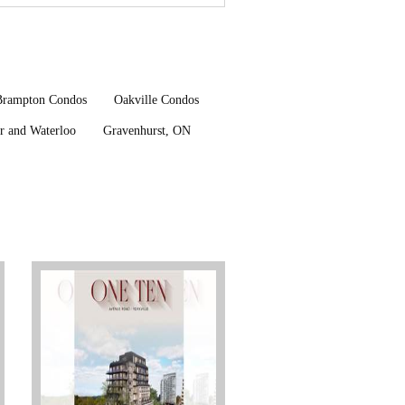
Brampton Condos
Oakville Condos
r and Waterloo
Gravenhurst, ON