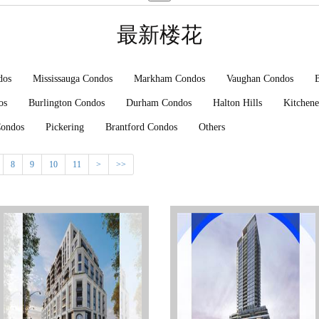
最新楼花
dos
Mississauga Condos
Markham Condos
Vaughan Condos
os
Burlington Condos
Durham Condos
Halton Hills
Kitchene
Condos
Pickering
Brantford Condos
Others
8
9
10
11
>
>>