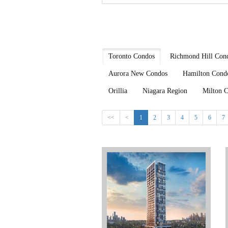
Toronto Condos
Richmond Hill Con
Aurora New Condos
Hamilton Cond
Orillia
Niagara Region
Milton 
<<
<
1
2
3
4
5
6
7