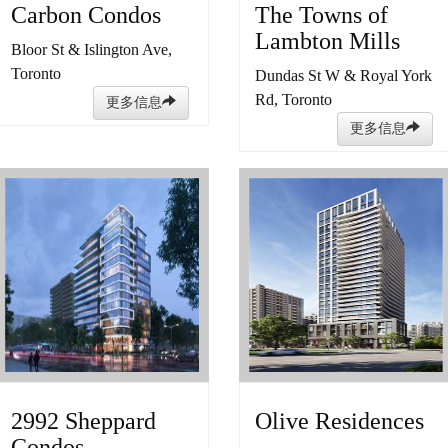
Carbon Condos
The Towns of
Lambton Mills
Bloor St & Islington Ave,
Toronto
Dundas St W & Royal York
Rd, Toronto
更多信息
更多信息
2992 Sheppard
Olive Residences
Condos