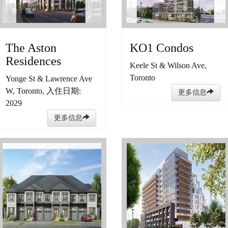
The Aston
KO1 Condos
Residences
Keele St & Wilson Ave,
Toronto
Yonge St & Lawrence Ave
W, Toronto, 入住日期:
更多信息
2029
更多信息